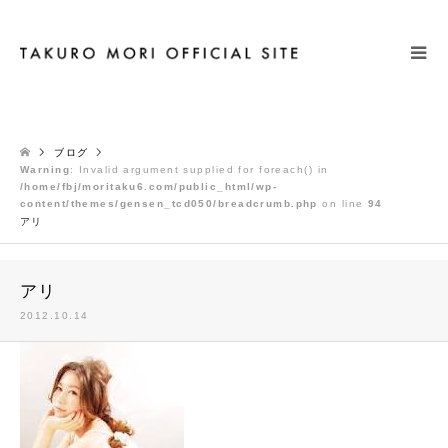
検索
ブログ
Warning
: Invalid argument supplied for foreach() in
/home/fbj/moritaku6.com/public_html/wp-
content/themes/gensen_tcd050/breadcrumb.php
on line
94
アリ
アリ
2012.10.14