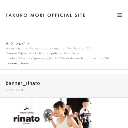
検索
ブログ
Warning
: Invalid argument supplied for foreach() in
/home/fbj/moritaku6.com/public_html/wp-
content/themes/gensen_tcd050/breadcrumb.php
on line
94
banner_rinato
banner_rinato
2023.12.01