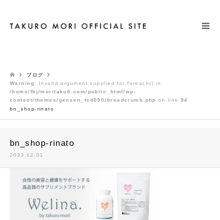
検索
ブログ
Warning
: Invalid argument supplied for foreach() in
/home/fbj/moritaku6.com/public_html/wp-
content/themes/gensen_tcd050/breadcrumb.php
on line
94
bn_shop-rinato
bn_shop-rinato
2023.12.01