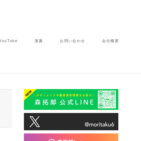
YouTube
著書
お問い合わせ
会社概要
tcd050/breadcrumb.php
on line
94