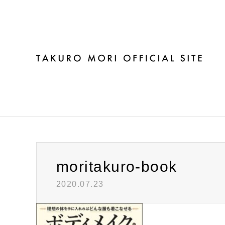
ブログ
moritakuro-book
2020.07.23
Warning
: Invalid argument supplied for foreach() in
/h
moritakuro-book