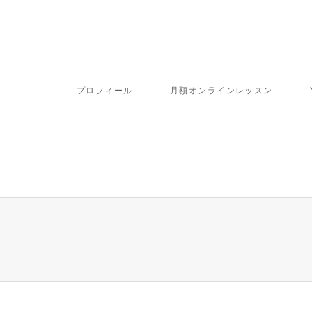
プロフィール
月額オンラインレッスン
ome/fbj/moritaku6.com/public_html/wp-content/themes/gensen_