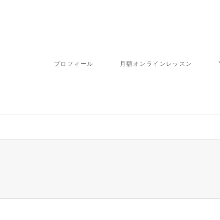
プロフィール
月額オンラインレッスン
ome/fbj/moritaku6.com/public_html/wp-content/themes/gensen_