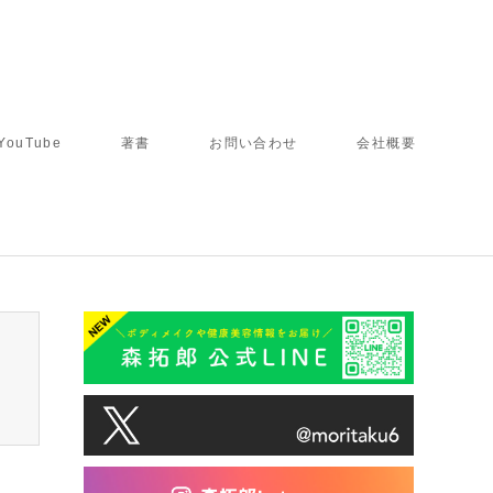
YouTube
著書
お問い合わせ
会社概要
tcd050/breadcrumb.php
on line
94