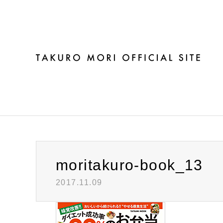
ブログ
moritakuro-book_13
2017.11.09
Warning
: Invalid argument supplied for foreach() in
/h
moritakuro-book_13