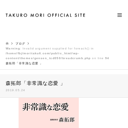
検索
ブログ
Warning
: Invalid argument supplied for foreach() in
/home/fbj/moritaku6.com/public_html/wp-
content/themes/gensen_tcd050/breadcrumb.php
on line
94
森拓郎「非常識な恋愛 」
森拓郎「非常識な恋愛 」
2019.05.24