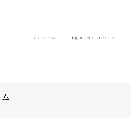
プロフィール
月額オンラインレッスン
ラム
ome/fbj/moritaku6.com/public_html/wp-content/themes/gensen_