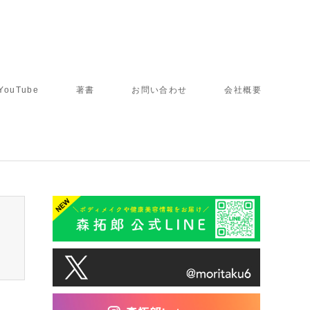
YouTube
著書
お問い合わせ
会社概要
tcd050/breadcrumb.php
on line
94