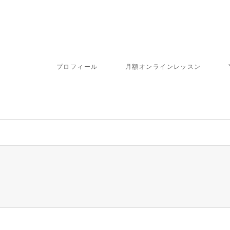
プロフィール
月額オンラインレッスン
ome/fbj/moritaku6.com/public_html/wp-content/themes/gensen_