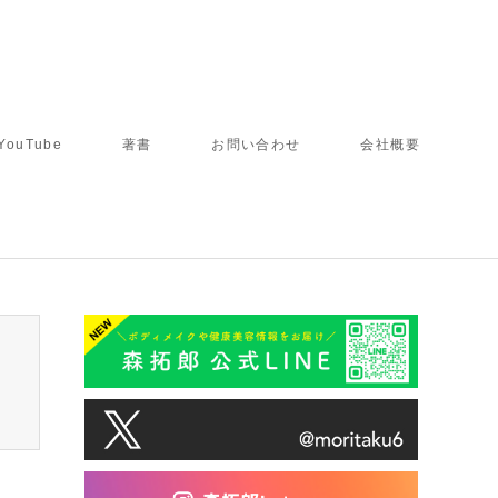
YouTube
著書
お問い合わせ
会社概要
tcd050/breadcrumb.php
on line
94