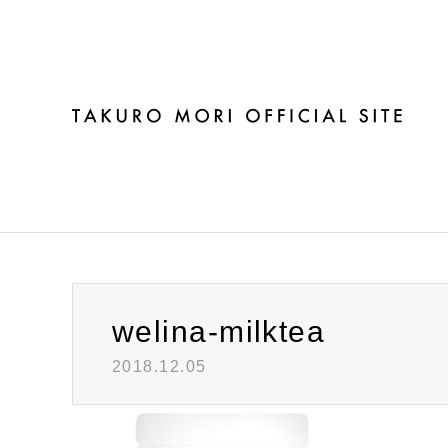
ブログ
welina-milktea
2018.12.05
Warning
: Invalid argument supplied for foreach() in
/h
welina-milktea