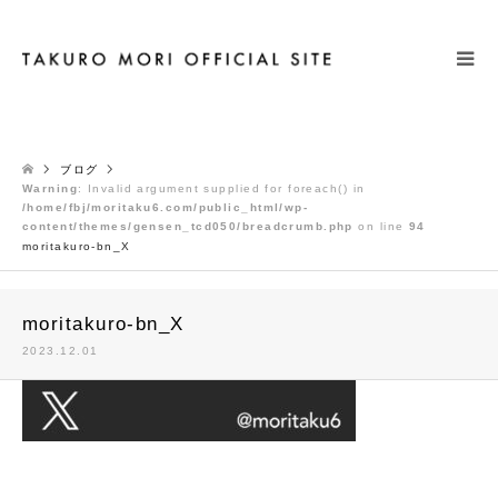
検索
ブログ
Warning
: Invalid argument supplied for foreach() in
/home/fbj/moritaku6.com/public_html/wp-
content/themes/gensen_tcd050/breadcrumb.php
on line
94
moritakuro-bn_X
moritakuro-bn_X
2023.12.01