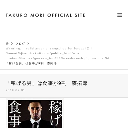
検索
ブログ
Warning
: Invalid argument supplied for foreach() in
/home/fbj/moritaku6.com/public_html/wp-
content/themes/gensen_tcd050/breadcrumb.php
on line
94
「稼げる男」は食事が9割 森拓郎
「稼げる男」は食事が9割 森拓郎
2019.02.01