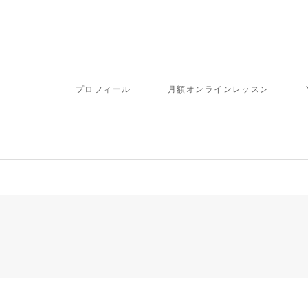
プロフィール
月額オンラインレッスン
ome/fbj/moritaku6.com/public_html/wp-content/themes/gensen_