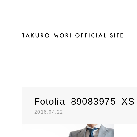
ブログ
Fotolia_89083975_XS
2016.04.22
Warning
: Invalid argument supplied for foreach() in
/h
Fotolia_89083975_XS