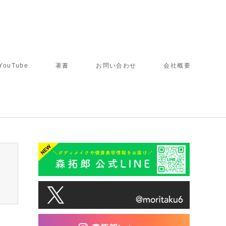
YouTube
著書
お問い合わせ
会社概要
tcd050/breadcrumb.php
on line
94