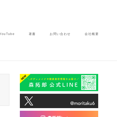
YouTube
著書
お問い合わせ
会社概要
tcd050/breadcrumb.php
on line
94