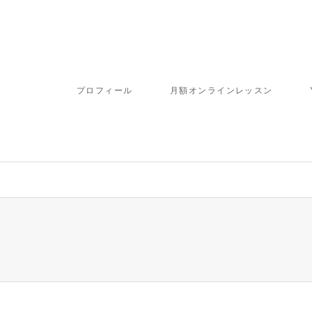
プロフィール
月額オンラインレッスン
ome/fbj/moritaku6.com/public_html/wp-content/themes/gensen_