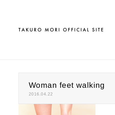
ブログ
Woman feet walking
2016.04.22
Warning
: Invalid argument supplied for foreach() in
/h
Woman feet walking