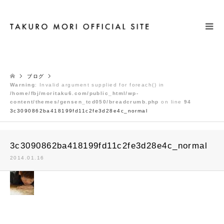
検索
ブログ
Warning
: Invalid argument supplied for foreach() in
/home/fbj/moritaku6.com/public_html/wp-
content/themes/gensen_tcd050/breadcrumb.php
on line
94
3c3090862ba418199fd11c2fe3d28e4c_normal
3c3090862ba418199fd11c2fe3d28e4c_normal
2014.01.16