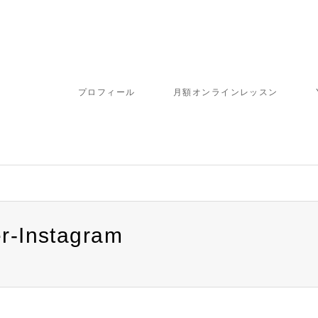
プロフィール
月額オンラインレッスン
r-Instagram
ome/fbj/moritaku6.com/public_html/wp-content/themes/gensen_