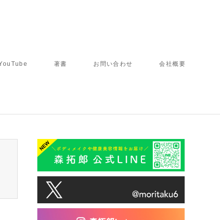
YouTube
著書
お問い合わせ
会社概要
tcd050/breadcrumb.php
on line
94