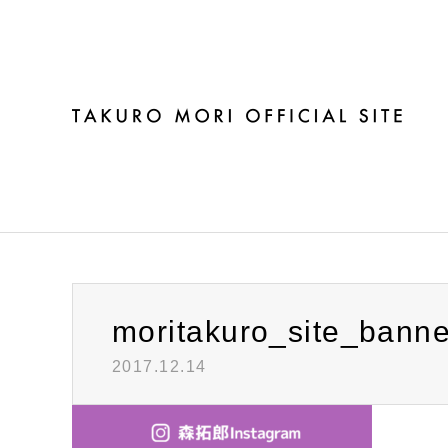
ブログ
moritakuro_site_banne
2017.12.14
Warning
: Invalid argument supplied for foreach() in
/h
moritakuro_site_banner-Instagram