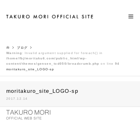
検索
ブログ
Warning
: Invalid argument supplied for foreach() in
/home/fbj/moritaku6.com/public_html/wp-
content/themes/gensen_tcd050/breadcrumb.php
on line
94
moritakuro_site_LOGO-sp
moritakuro_site_LOGO-sp
2017.12.14