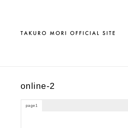
online-2
online-2
page1