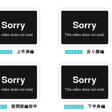
上半身編
反り腰編
0.3.28
2020.4.4
股関節編前半
下半身編
.4.1
2020.3.29