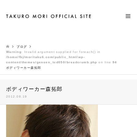
検索
ブログ
Warning
: Invalid argument supplied for foreach() in
/home/fbj/moritaku6.com/public_html/wp-
content/themes/gensen_tcd050/breadcrumb.php
on line
94
ボディワーカー森拓郎
ボディワーカー森拓郎
2012.08.19