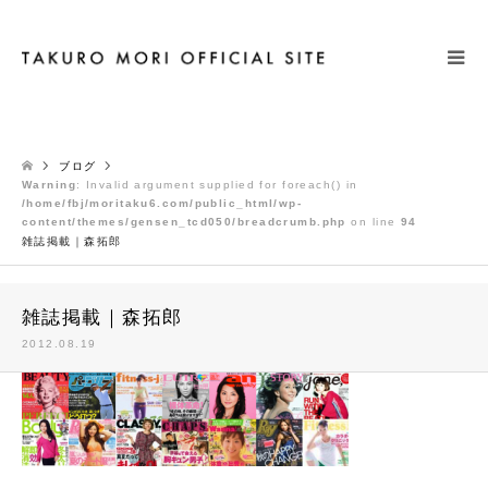
検索
ブログ
Warning
: Invalid argument supplied for foreach() in
/home/fbj/moritaku6.com/public_html/wp-
content/themes/gensen_tcd050/breadcrumb.php
on line
94
雑誌掲載｜森拓郎
雑誌掲載｜森拓郎
2012.08.19