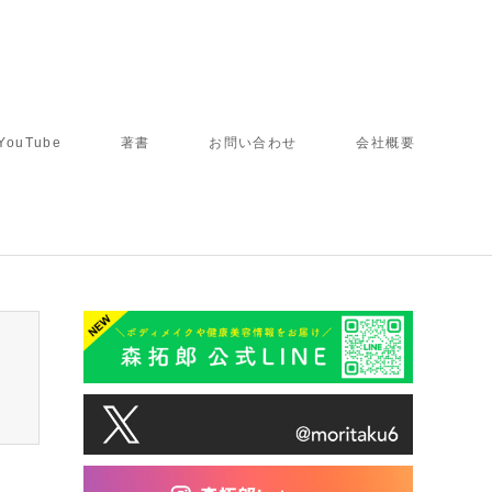
YouTube
著書
お問い合わせ
会社概要
tcd050/breadcrumb.php
on line
94