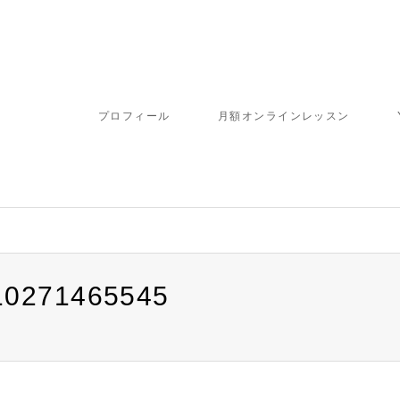
プロフィール
月額オンラインレッスン
10271465545
ome/fbj/moritaku6.com/public_html/wp-content/themes/gensen_