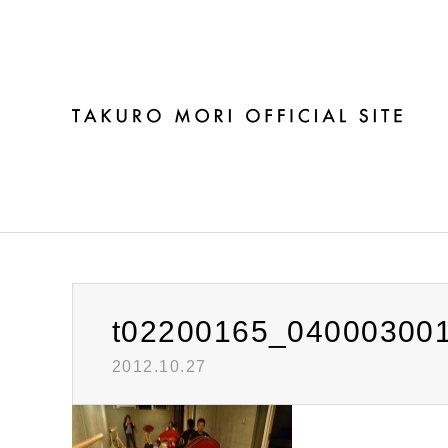
ブログ
t02200165_04000300
2012.10.27
Warning
: Invalid argument supplied for foreach() in
/h
t02200165_0400030010271465545