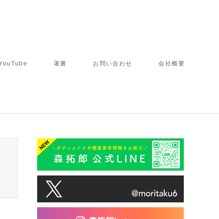
YouTube
著書
お問い合わせ
会社概要
tcd050/breadcrumb.php
on line
94