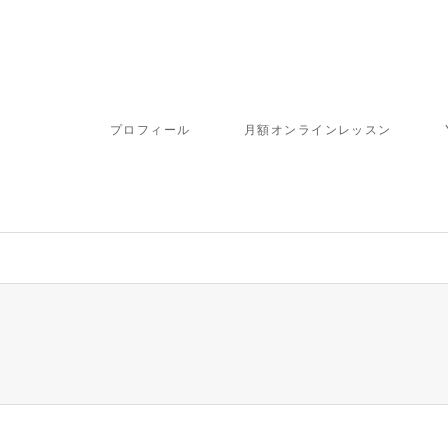
プロフィール
月額オンラインレッスン
ome/fbj/moritaku6.com/public_html/wp-content/themes/gensen_