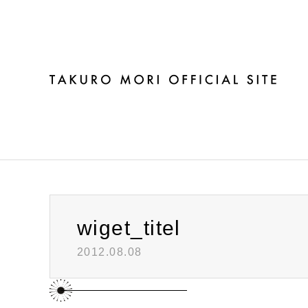
ブログ
wiget_titel
2012.08.08
Warning
: Invalid argument supplied for foreach() in
/h
wiget_titel