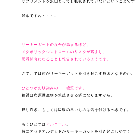
サプリメントを沢山とっても吸収されていないということで
残念ですね・・・。
リーキーガットの度合が高まるほど、
メタボリックシンドロームのリスクが高まり、
肥満傾向になることも報告されているようです。
さて、では何がリーキーガットを引き起こす原因となるのか
ひとつがお馴染みの・・糖質です。
糖質は病原微生物を繁殖させる餌になりますから、
摂り過ぎ、もしくは吸収の早いものは気を付けるべきです。
もうひとつは
アルコール
。
特にアセドアルデヒドがリーキーガットを引き起こしやすく