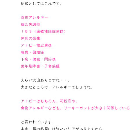
症状としてはこれです。
食物アレルギー
統合失調症
ＩＢＳ（過敏性腸症候群）
体臭の発生
アトピー性皮膚炎
喘息・偏頭痛
下痢・便秘・関節炎
更年期障害・子宮筋腫
えらい沢山ありますね・・。
大きなところで、アレルギーでしょうね。
アトピーはもちろん、花粉症や、
食物アレルギーなども、リーキーガットが大きく関係してい
と言われています。
本来、腸の粘膜には強いバリアがありますから、