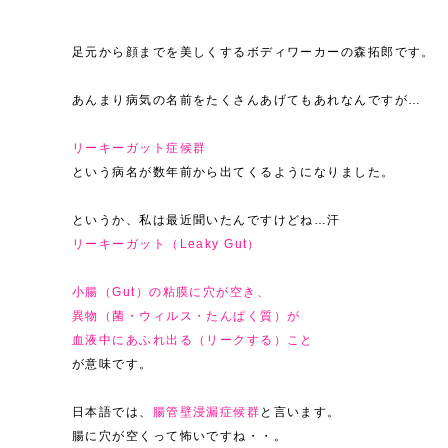
足元から顔までを美しくするボディワーカーの森拓郎です。
あんまり病気の名前をたくさんあげてもあれなんですが…
リーキーガット症候群
という病名が数年前から出てくるようになりました。
というか、私は最近聞いたんですけどね…汗
リーキーガット（Leaky Gut）
小腸（Gut）の粘膜に穴が空き、
異物（菌・ウィルス・たんぱく質）が
血液中にあふれ出る（リークする）こと
が意味です。
日本語では、
腸管壁浸漏症候群
と言います。
腸に穴が空くって怖いですね・・。