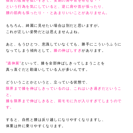
猫背の改善を狙いすぎて、安易の肩甲骨を寄せる・・
という行為を気にしていると、逆に肩や首が張ったり、
腰の筋肉も張ったり・・とあまりいいことがありません。
もちろん、綺麗に見せたい場合は別だと思いますが。
これが正しい姿勢だとは思えませんよね。
あと、もうひとつ、意識していなくても、勝手にこういうふうに
なってしまう傾向として、
膝の伸ばしすぎ
があります。
”過伸展”
といって、膝を全部伸ばしきってしまうことを
真っ直ぐだと勘違いしている人が多いんです。
どういうことかというと、立っている状態で、
限界まで膝を伸ばしきっているのは、これはいき過ぎだというこ
と。
膝を限界まで伸ばしきると、前モモに力が入りすぎてしまうので
す。
すると、自然と腰は反り越しになりやすくなりますし、
体重は外に乗りやすくなります。