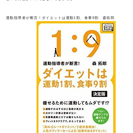
運動指導者が断言！ダイエットは運動1割、食事9割 森拓郎